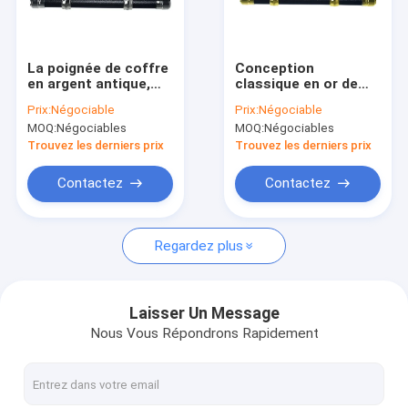
Visite d'usine
Contrôle de la qualité
La poignée de coffre
Conception
en argent antique,
classique en or de
Contact
belle décoration,
style européen Kit de
Prix:
Négociable
Prix:
Négociable
soulevé 500 kg de
matériel de cercueil
MOQ:
Négociables
MOQ:
Négociables
matériel de coffre
de levage lourd PP
Demande de soumission
SW-F
Panel SW-E
Trouvez les derniers prix
Trouvez les derniers prix
Contactez
Contactez
décoration de cercueil
Regardez plus
coin de cercueil
Poignées en plastique de cercueil
Laisser Un Message
Nous Vous Répondrons Rapidement
Poignées de cercueil en métal
Barre d'oscillation de cercueil