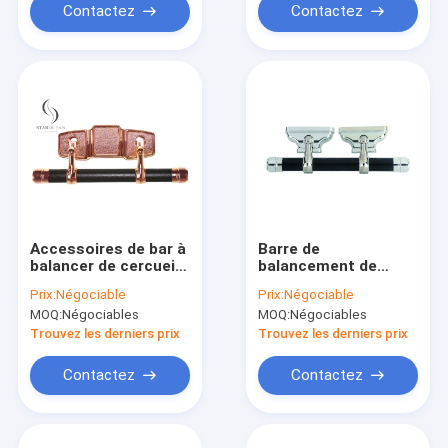
Contactez
Contactez
Accessoires de bar à
Barre de
balancer de cercueil
balancement de
en bronze Produits
cercueil métallique
Prix:
Négociable
Prix:
Négociable
funéraires
plaqué argenté pour
MOQ:
Négociables
MOQ:
Négociables
la décoration de
cercueil SW-IS
Trouvez les derniers prix
Trouvez les derniers prix
Contactez
Contactez