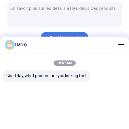
crucifix funèbre
Vis de cercueil
Décoration de pierre tombale
Continuer
pièces de cercueil
Danny
Urnes funèbres décoratives
Nos Catégories
10:57 AM
matériel de cercueil
Good day, what product are you looking for?
Accessoires de cercueil
Cercueil en métal
Cercueils en bois
décoration de
coin de cercueil
Poignées en
cercueil
plastique de c