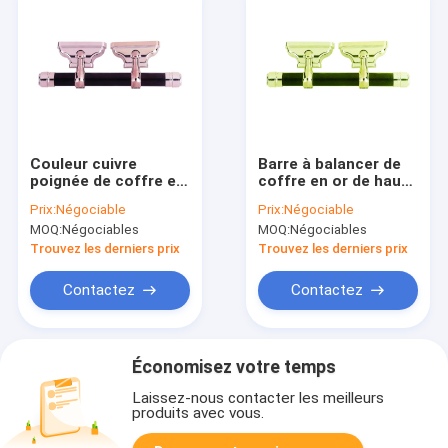
Couleur cuivre
Barre à balancer de
poignée de coffre en
coffre en or de haute
plastique PP
qualité Conception
Prix:
Négociable
Prix:
Négociable
Matériau recyclé en
personnalisée
MOQ:
Négociables
MOQ:
Négociables
gros Grand rabais
Ensemble certifié
SW-I
SGS en gros SW-IG
Trouvez les derniers prix
Trouvez les derniers prix
Contactez
Contactez
Économisez votre temps
Laissez-nous contacter les meilleurs
produits avec vous.