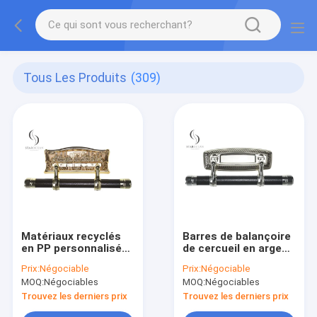
Tous Les Produits
(309)
Matériaux recyclés
Barres de balançoire
en PP personnalisés
de cercueil en argent
Barre de
funéraire
Prix:
Négociable
Prix:
Négociable
balancement de
MOQ:
Négociables
MOQ:
Négociables
cercueil, accessoire
funéraire SW-A
Trouvez les derniers prix
Trouvez les derniers prix