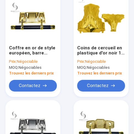
Coffre en or de style
Coins de cercueil en
européen, barre
plastique d'or noir 1#
oscillante funéraire,
DG Ornamentation
Prix:
Négociable
Prix:
Négociable
poli, haute
funéraire et
MOQ:
Négociables
MOQ:
Négociables
résistance, sur
décoration funéraire
mesure, SW-FG
Trouvez les derniers prix
Trouvez les derniers prix
Contactez
Contactez
Aperçu
Produits
A propos de nous