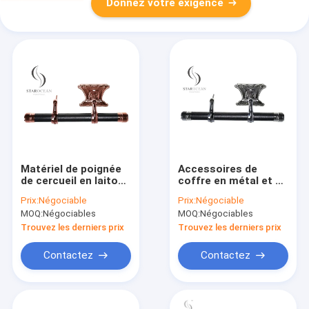
Donnez votre exigence
Matériel de poignée
Accessoires de
de cercueil en laiton
coffre en métal et en
antique ABS,
PP en argent de style
Prix:
Négociable
Prix:
Négociable
accessoires
américain sur
MOQ:
Négociables
MOQ:
Négociables
universels pour
mesure SW-HS
cercueil SW-HB
Trouvez les derniers prix
Trouvez les derniers prix
Contactez
Contactez