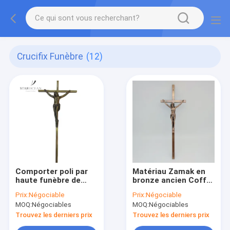
Crucifix Funèbre
(12)
Comporter poli par
Matériau Zamak en
haute funèbre de
bronze ancien Coffre
décoration de
Croix légère en gros
Prix:
Négociable
Prix:
Négociable
cercueil de crucifix
ZD018
MOQ:
Négociables
MOQ:
Négociables
de style de l'Europe
Trouvez les derniers prix
Trouvez les derniers prix