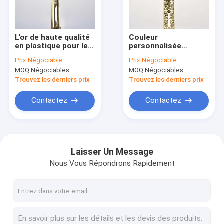
Visite d'usine
Contrôle de la qualité
L'or de haute qualité
Couleur
en plastique pour les
personnalisée
Contact
funérailles de Jésus
Décoration de
Prix:
Négociable
Prix:
Négociable
Croix Coffre
cercueil Croix PP
MOQ:
Négociables
MOQ:
Négociables
accessoires
Matériau recyclé
Demande de soumission
OEM/ODM Service
Exquis modèle PJ-01
Trouvez les derniers prix
Trouvez les derniers prix
PJ03
Contactez
Contactez
décoration de cercueil
coin de cercueil
Laisser Un Message
Nous Vous Répondrons Rapidement
Poignées en plastique de cercueil
Poignées de cercueil en métal
Barre d'oscillation de cercueil