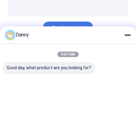
crucifix funèbre
Vis de cercueil
Continuer
Décoration de pierre tombale
Danny
pièces de cercueil
Nos Catégories
9:07 AM
Urnes funèbres décoratives
Good day, what product are you looking for?
matériel de cercueil
Accessoires de cercueil
Cercueil en métal
décoration de
coin de cercueil
Poignées en
Cercueils en bois
cercueil
plastique de c