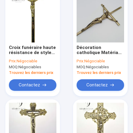
Croix funéraire haute
Décoration
résistance de style
catholique Matériau
européen multicolore
Zamak Croix de
Prix:
Négociable
Prix:
Négociable
durable ZJ-03
cuivre Matériel
MOQ:
Négociables
MOQ:
Négociables
funéraire 56,7*15,8
Cm ZD045
Trouvez les derniers prix
Trouvez les derniers prix
Contactez
Contactez
Aperçu
Produits
A propos de nous