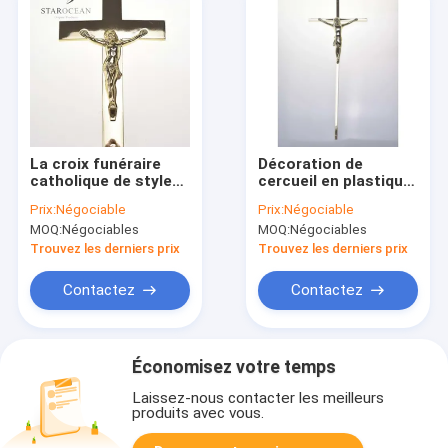
La croix funéraire
Décoration de
catholique de style
cercueil en plastique
classique ECO
ABS Jésus croix
Prix:
Négociable
Prix:
Négociable
Friendly PF-02
galvanisée livraison
MOQ:
Négociables
MOQ:
Négociables
rapide
Trouvez les derniers prix
Trouvez les derniers prix
Contactez
Contactez
Économisez votre temps
Laissez-nous contacter les meilleurs
produits avec vous.