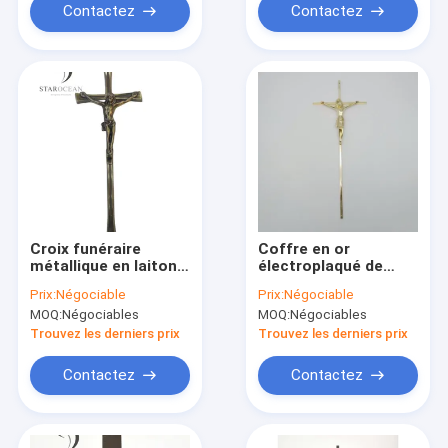
Contactez
Contactez
Croix funéraire
Coffre en or
métallique en laiton
électroplaqué de
ancien
surface de style
Prix:
Négociable
Prix:
Négociable
personnalisable
chrétien Cross
MOQ:
Négociables
MOQ:
Négociables
39*15 cm Certifié
Coffre fournitures
SGS ZJ-01
ZJ-02
Trouvez les derniers prix
Trouvez les derniers prix
Contactez
Contactez