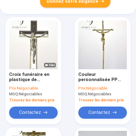
Donnez votre exigence
Croix funéraire en
Couleur
plastique de
personnalisée PP
conception moderne
plastique Jésus en
Prix:
Négociable
Prix:
Négociable
19.5*11cm Compact
forme de cercueil
MOQ:
Négociables
MOQ:
Négociables
PJ-02S
Croix décorations
funéraires PJ-04
Trouvez les derniers prix
Trouvez les derniers prix
Contactez
Contactez