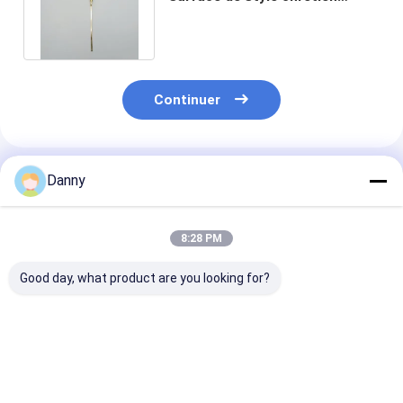
Cross Coffre fournitures ZJ-
02
Continuer
Produits Recommandés
Danny
8:28 PM
Good day, what product are you looking for?
Croix funéraire en
Couleur
La croix funér
plastique de
personnalisée
catholique de 
conception moderne
Décoration de
classique ECO
19.5*11cm Compact
cercueil Croix PP
Friendly PF-02