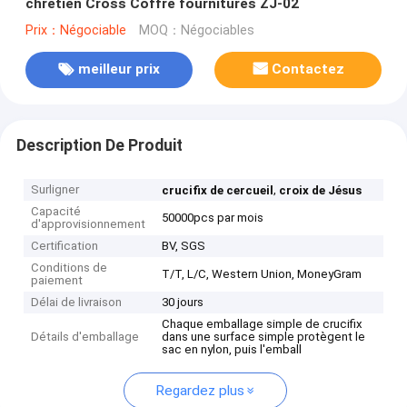
chrétien Cross Coffre fournitures ZJ-02
Prix：Négociable
MOQ：Négociables
meilleur prix
Contactez
Description De Produit
Surligner
,
crucifix de cercueil
croix de Jésus
Capacité
50000pcs par mois
d'approvisionnement
Certification
BV, SGS
Conditions de
T/T, L/C, Western Union, MoneyGram
paiement
Délai de livraison
30 jours
Chaque emballage simple de crucifix
Détails d'emballage
dans une surface simple protègent le
sac en nylon, puis l'emball
Regardez plus