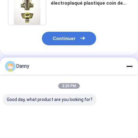
électroplaqué plastique coin de
cercueil poignée décorative 24#
Continuer
Produits Recommandés
Danny
3:20 PM
Good day, what product are you looking for?
Parties d'un cercueil
Soutien à la
coffre et cercu
sacs poly couleur
conception
emballage en
délai de livraison
personnalisée pour
plastique orn