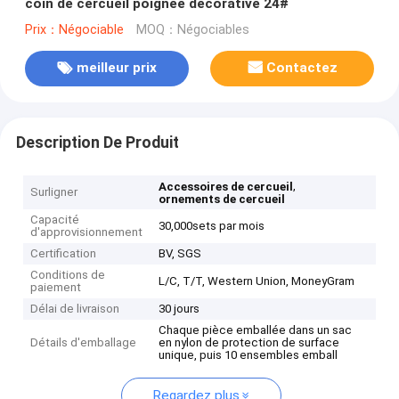
coin de cercueil poignée décorative 24#
Prix：Négociable
MOQ：Négociables
meilleur prix
Contactez
Description De Produit
,
Accessoires de cercueil
Surligner
ornements de cercueil
Capacité
30,000sets par mois
d'approvisionnement
Certification
BV, SGS
Conditions de
L/C, T/T, Western Union, MoneyGram
paiement
Délai de livraison
30 jours
Chaque pièce emballée dans un sac
Détails d'emballage
en nylon de protection de surface
unique, puis 10 ensembles emball
Regardez plus