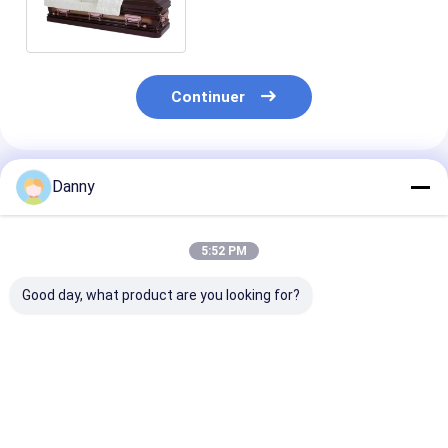
Gauge En or Pinceau Heritage
Finition en bronze MC08
Continuer
Produits Recommandés
Danny
5:52 PM
Good day, what product are you looking for?
Intérieur argenté de
Finition de coffre
Beau coffre de
crêpe de perle de
métallique en cuivre
crémation, cof
cercueil de mesure
à l'intérieur MC01
funéraire 32 O
de la finition 20 avec
épaisseur MC0
le matériel 11#
Meilleur prix
Meilleur prix
Meilleur p