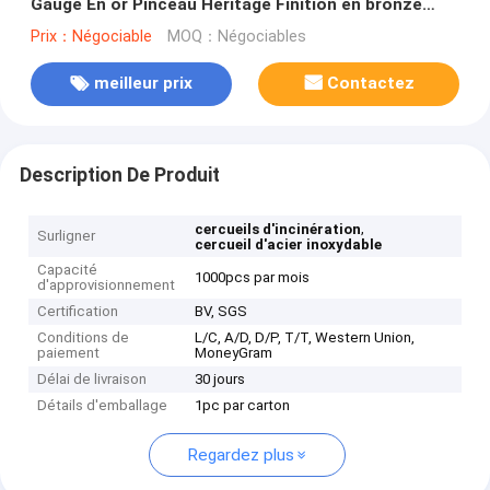
Gauge En or Pinceau Heritage Finition en bronze
MC08
Prix：Négociable
MOQ：Négociables
meilleur prix
Contactez
Description De Produit
,
cercueils d'incinération
Surligner
cercueil d'acier inoxydable
Capacité
1000pcs par mois
d'approvisionnement
Certification
BV, SGS
Conditions de
L/C, A/D, D/P, T/T, Western Union,
paiement
MoneyGram
Délai de livraison
30 jours
Détails d'emballage
1pc par carton
Regardez plus