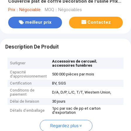
Couvercle plat de coffre Décoration de l'usine Prix
PF03
Prix：Négociable
MOQ：Négociables
meilleur prix
Contactez
Description De Produit
,
Accessoires de cercueil
Surligner
accessoires funèbres
Capacité
500 000 pièces par mois
d'approvisionnement
Certification
BV, SGS
Conditions de
D/A, D/P, L/C, T/T, Western Union,
paiement
Délai de livraison
30 jours
1pc par sac de pp et carton
Détails d'emballage
d'exportation
Regardez plus