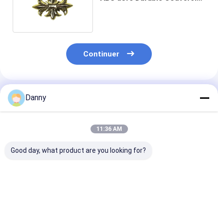
plat de coffre Décoration de
l'usine Prix PF03
Continuer
Produits Recommandés
Danny
11:36 AM
Good day, what product are you looking for?
Accessoires
Décoration de
Surface
universels pour
cercueil ornée en
électroplatée 
cercueil, matériau
forme de fleur,
argent bijoux 
PP de haute qualité,
poignée de cercueil
Décoration de